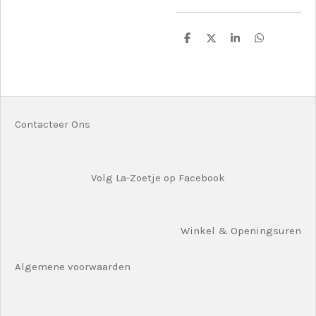
D
D
S
D
e
e
h
e
l
e
a
l
e
l
r
e
n
e
n
Contacteer Ons
Volg La-Zoetje op Facebook
Winkel & Openingsuren
Algemene voorwaarden