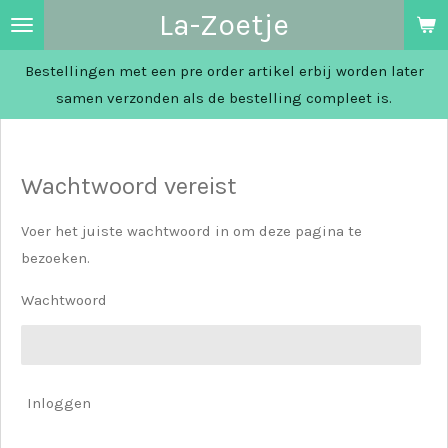
La-Zoetje
Ga
direct
Bestellingen met een pre order artikel erbij worden later
naar
samen verzonden als de bestelling compleet is.
de
hoofdinhoud
Wachtwoord vereist
Voer het juiste wachtwoord in om deze pagina te
bezoeken.
Wachtwoord
Inloggen