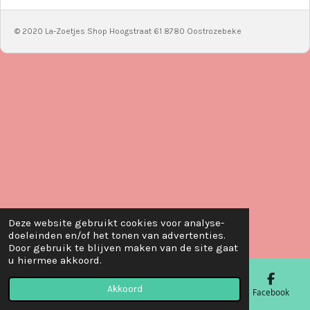
© 2020 La-Zoetjes Shop Hoogstraat 61 8780 Oostrozebeke
Deze website gebruikt cookies voor analyse-
doeleinden en/of het tonen van advertenties.
Door gebruik te blijven maken van de site gaat
u hiermee akkoord.
Akkoord
E-mailadres
Telefoonnummer
Kaart
Facebook