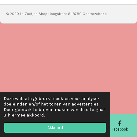
© 2020 La-Zoetjes Shop Hoogstraat 61 8780 Oostrozebeke
Deze website gebruikt cookies voor analyse-
doeleinden en/of het tonen van advertenties.
Door gebruik te blijven maken van de site gaat
u hiermee akkoord.
Akkoord
E-mailadres
Telefoonnummer
Kaart
Facebook