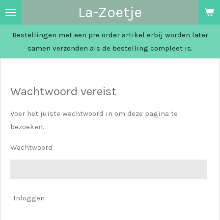
La-Zoetje
Ga
direct
Bestellingen met een pre order artikel erbij worden later
naar
samen verzonden als de bestelling compleet is.
de
hoofdinhoud
Wachtwoord vereist
Voer het juiste wachtwoord in om deze pagina te
bezoeken.
Wachtwoord
Inloggen