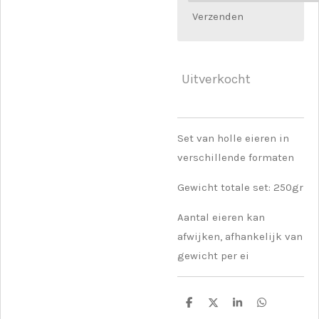
Verzenden
Uitverkocht
Set van holle eieren in
verschillende formaten
Gewicht totale set: 250gr
Aantal eieren kan
afwijken, afhankelijk van
gewicht per ei
D
D
S
D
e
e
h
e