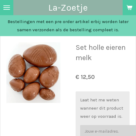
La-Zoetje
Ga
direct
Bestellingen met een pre order artikel erbij worden later
naar
samen verzonden als de bestelling compleet is.
de
hoofdinhoud
Set holle eieren
melk
€ 12,50
Laat het me weten
wanneer dit product
weer op voorraad is.