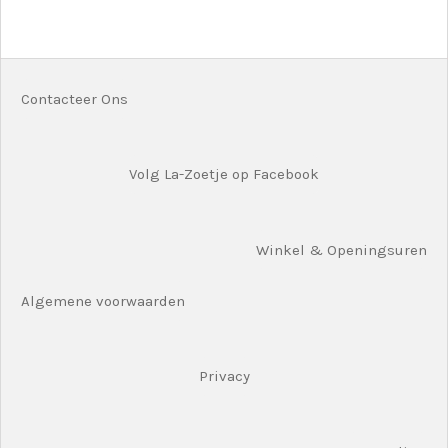
l
e
a
l
e
l
r
e
n
e
n
Contacteer Ons
Volg La-Zoetje op Facebook
Winkel & Openingsuren
Algemene voorwaarden
Privacy