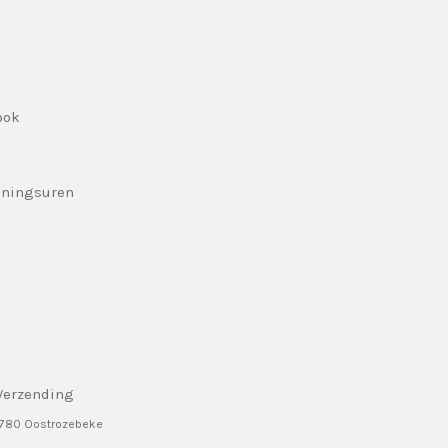
ook
eningsuren
Verzending
8780 Oostrozebeke