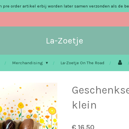
 pre order artikel erbij worden later samen verzonden als de be
La-Zoetje
Merchandising
La-Zoetje On The Road
Geschenkset
klein
€ 16,50