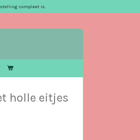
stelling compleet is.
 holle eitjes