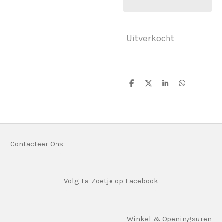
Uitverkocht
D
D
S
D
e
e
h
e
l
e
a
l
e
l
r
e
n
e
n
Contacteer Ons
Volg La-Zoetje op Facebook
Winkel & Openingsuren