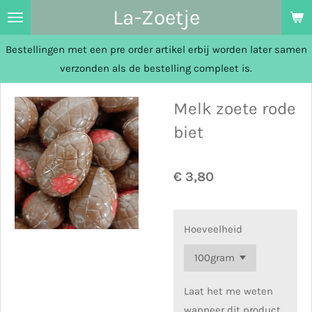
La-Zoetje
Ga
direct
Bestellingen met een pre order artikel erbij worden later samen
naar
verzonden als de bestelling compleet is.
de
hoofdinhoud
Melk zoete rode
biet
€ 3,80
Hoeveelheid
Laat het me weten
wanneer dit product