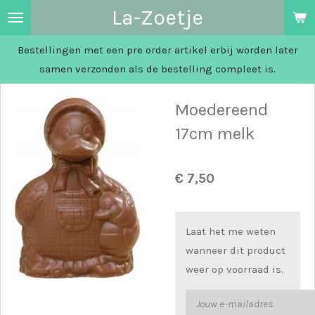
La-Zoetje
Ga
direct
Bestellingen met een pre order artikel erbij worden later
naar
samen verzonden als de bestelling compleet is.
de
hoofdinhoud
Moedereend
17cm melk
€ 7,50
Laat het me weten
wanneer dit product
weer op voorraad is.