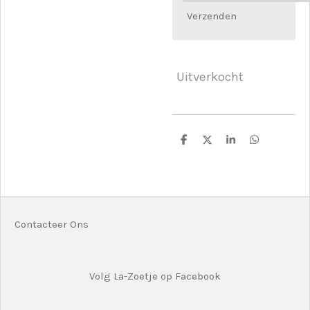
Verzenden
Uitverkocht
D
D
S
D
e
e
h
e
l
e
a
l
e
l
r
e
n
e
n
Contacteer Ons
Volg La-Zoetje op Facebook