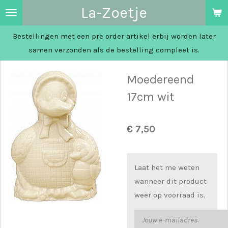
La-Zoetje
Ga
direct
Bestellingen met een pre order artikel erbij worden later
naar
samen verzonden als de bestelling compleet is.
de
hoofdinhoud
Moedereend
17cm wit
€ 7,50
Laat het me weten
wanneer dit product
weer op voorraad is.