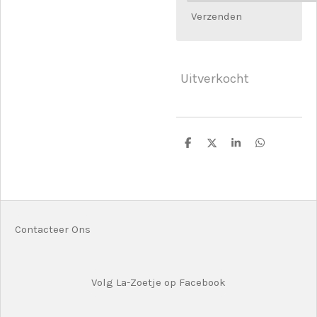
Verzenden
Uitverkocht
D
D
S
D
e
e
h
e
l
e
a
l
e
l
r
e
n
e
n
Contacteer Ons
Volg La-Zoetje op Facebook