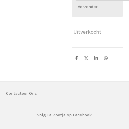
Verzenden
Uitverkocht
D
D
S
D
e
e
h
e
l
e
a
l
e
l
r
e
n
e
n
Contacteer Ons
Volg La-Zoetje op Facebook