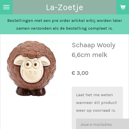
La-Zoetje
Ga
direct
Bestellingen met een pre order artikel erbij worden later
naar
samen verzonden als de bestelling compleet is.
de
hoofdinhoud
Schaap Wooly
6,6cm melk
€ 3,00
Laat het me weten
wanneer dit product
weer op voorraad is.