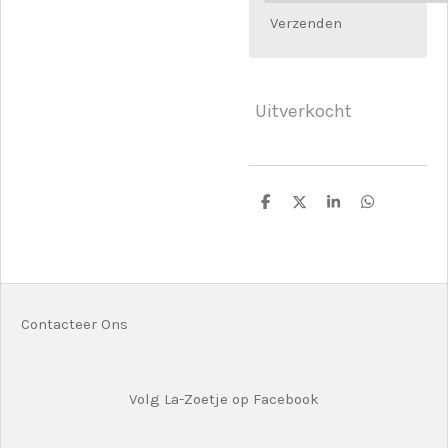
Verzenden
Uitverkocht
D
D
S
D
e
e
h
e
l
e
a
l
e
l
r
e
n
e
n
Contacteer Ons
Volg La-Zoetje op Facebook