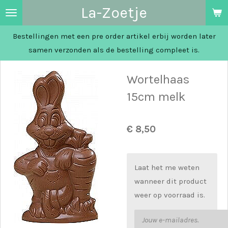
La-Zoetje
Ga
direct
Bestellingen met een pre order artikel erbij worden later
naar
samen verzonden als de bestelling compleet is.
de
hoofdinhoud
Wortelhaas
15cm melk
€ 8,50
Laat het me weten
wanneer dit product
weer op voorraad is.