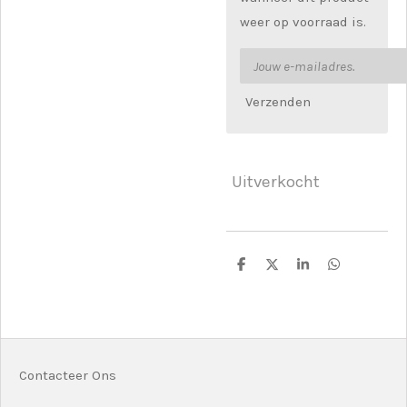
weer op voorraad is.
Verzenden
Uitverkocht
D
D
S
D
e
e
h
e
l
e
a
l
e
l
r
e
n
e
n
Contacteer Ons