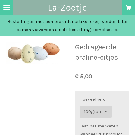
La-Zoetje
Ga
direct
Bestellingen met een pre order artikel erbij worden later
naar
samen verzonden als de bestelling compleet is.
de
hoofdinhoud
Gedrageerde
praline-eitjes
€ 5,00
Hoeveelheid
Laat het me weten
wanneer dit product