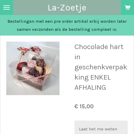
La-Zoetje
Ga
direct
Bestellingen met een pre order artikel erbij worden later
naar
samen verzonden als de bestelling compleet is.
de
hoofdinhoud
Chocolade hart
in
geschenkverpak
king ENKEL
AFHALING
€ 15,00
Laat het me weten