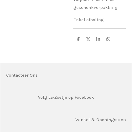
geschenkverpakking
Enkel afhaling
D
D
S
D
e
e
h
e
l
e
a
l
e
l
r
e
n
e
n
Contacteer Ons
Volg La-Zoetje op Facebook
Winkel & Openingsuren