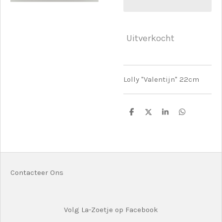
Uitverkocht
Lolly "Valentijn" 22cm
D
D
S
D
e
e
h
e
l
e
a
l
e
l
r
e
n
e
n
Contacteer Ons
Volg La-Zoetje op Facebook