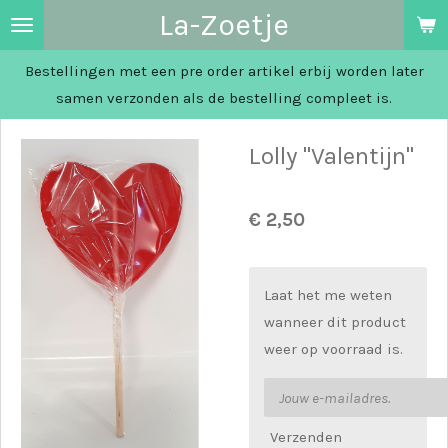
La-Zoetje
Ga
direct
Bestellingen met een pre order artikel erbij worden later
naar
samen verzonden als de bestelling compleet is.
de
hoofdinhoud
Lolly "Valentijn"
€ 2,50
Laat het me weten
wanneer dit product
weer op voorraad is.
Verzenden