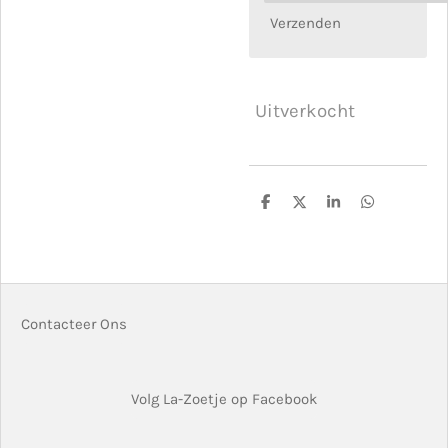
Verzenden
Uitverkocht
D
D
S
D
e
e
h
e
l
e
a
l
e
l
r
e
n
e
n
Contacteer Ons
Volg La-Zoetje op Facebook