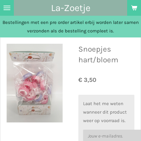
La-Zoetje
Ga
direct
Bestellingen met een pre order artikel erbij worden later samen
naar
verzonden als de bestelling compleet is.
de
hoofdinhoud
Snoepjes
hart/bloem
€ 3,50
Laat het me weten
wanneer dit product
weer op voorraad is.