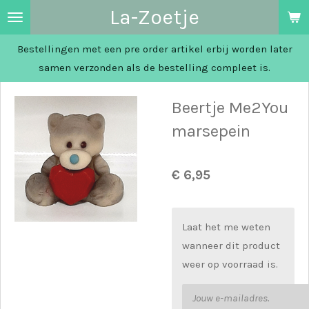
La-Zoetje
Ga
direct
Bestellingen met een pre order artikel erbij worden later
naar
samen verzonden als de bestelling compleet is.
de
hoofdinhoud
Beertje Me2You
marsepein
€ 6,95
Laat het me weten
wanneer dit product
weer op voorraad is.