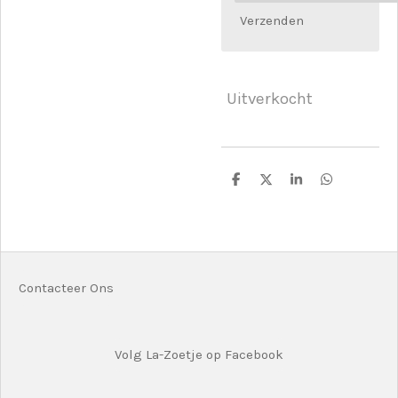
Verzenden
Uitverkocht
D
D
S
D
e
e
h
e
l
e
a
l
e
l
r
e
n
e
n
Contacteer Ons
Volg La-Zoetje op Facebook