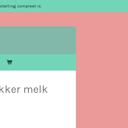
stelling compleet is.
ikker melk