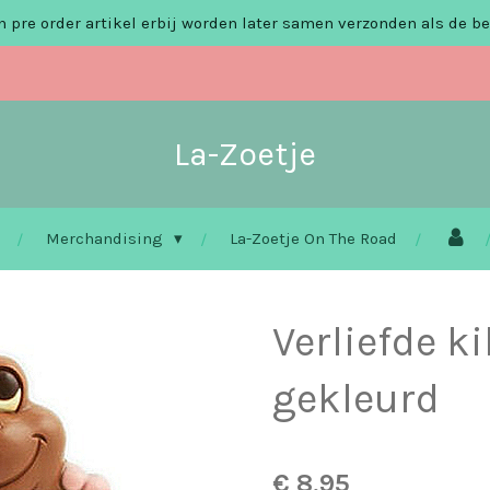
 pre order artikel erbij worden later samen verzonden als de be
La-Zoetje
Merchandising
La-Zoetje On The Road
Verliefde k
gekleurd
€ 8,95