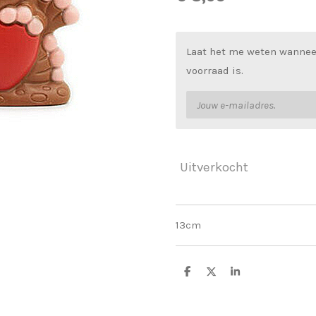
Laat het me weten wannee
voorraad is.
Uitverkocht
13cm
D
D
S
e
e
h
l
e
a
e
l
r