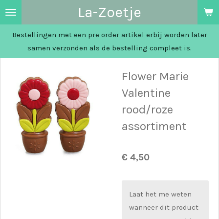
La-Zoetje
Ga
direct
Bestellingen met een pre order artikel erbij worden later
naar
samen verzonden als de bestelling compleet is.
de
hoofdinhoud
Flower Marie
Valentine
rood/roze
assortiment
€ 4,50
Laat het me weten
wanneer dit product