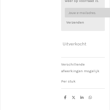
weer op voorraad is.
Verzenden
Uitverkocht
Verschillende
afwerkingen mogelijk
Per stuk
D
D
S
D
e
e
h
e
l
e
a
l
e
l
r
e