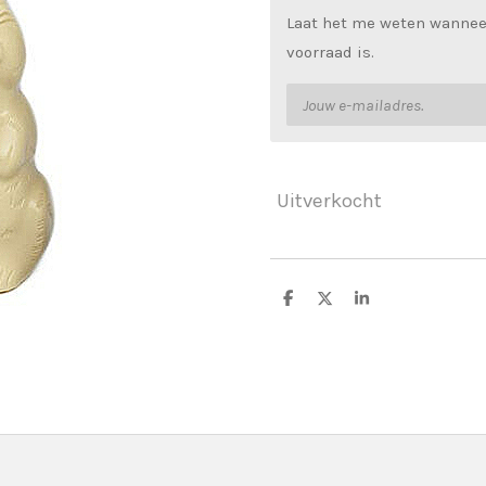
Laat het me weten wannee
voorraad is.
Uitverkocht
D
D
S
e
e
h
l
e
a
e
l
r
n
e