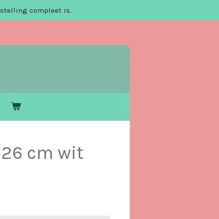
stelling compleet is.
 26 cm wit