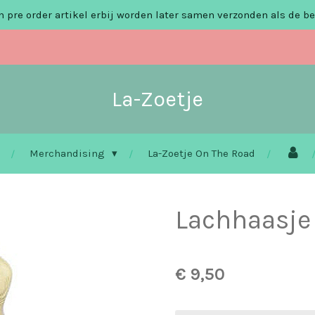
 pre order artikel erbij worden later samen verzonden als de be
La-Zoetje
Merchandising
La-Zoetje On The Road
Lachhaasje
€ 9,50