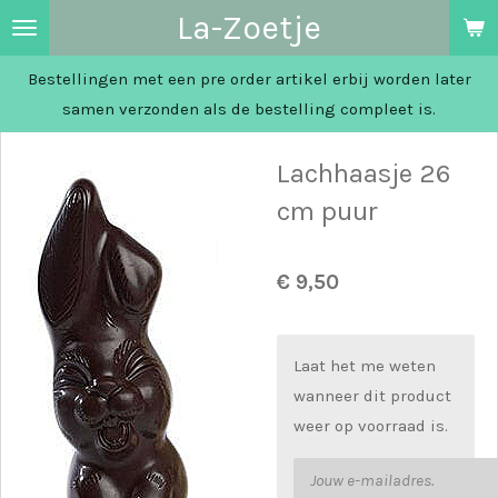
La-Zoetje
Ga
direct
Bestellingen met een pre order artikel erbij worden later
naar
samen verzonden als de bestelling compleet is.
de
hoofdinhoud
Lachhaasje 26
cm puur
€ 9,50
Laat het me weten
wanneer dit product
weer op voorraad is.