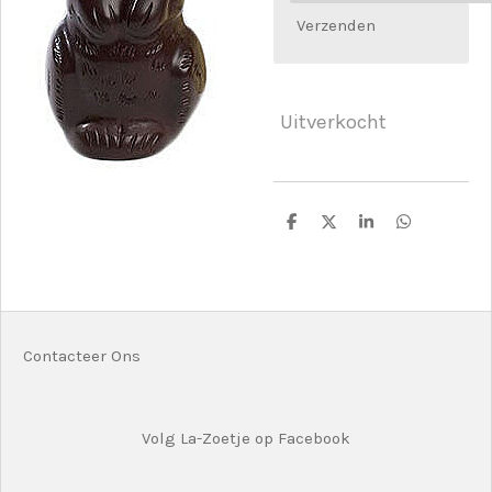
Verzenden
Uitverkocht
D
D
S
D
e
e
h
e
l
e
a
l
e
l
r
e
n
e
n
Contacteer Ons
Volg La-Zoetje op Facebook