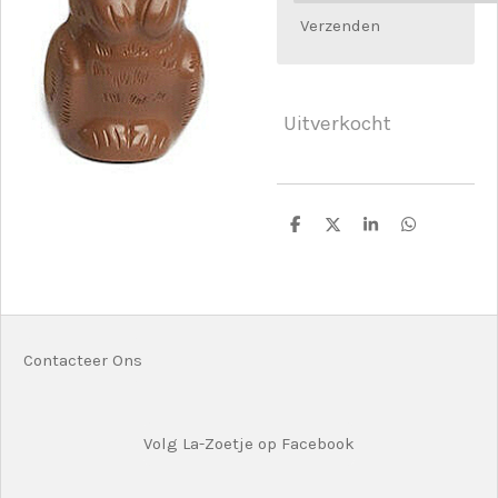
Verzenden
Uitverkocht
D
D
S
D
e
e
h
e
l
e
a
l
e
l
r
e
n
e
n
Contacteer Ons
Volg La-Zoetje op Facebook