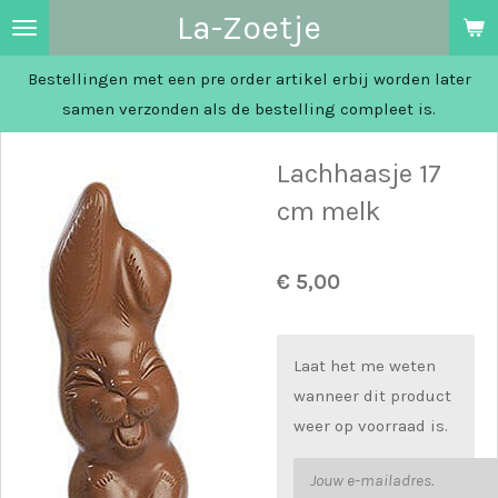
La-Zoetje
Ga
direct
Bestellingen met een pre order artikel erbij worden later
naar
samen verzonden als de bestelling compleet is.
de
hoofdinhoud
Lachhaasje 17
cm melk
€ 5,00
Laat het me weten
wanneer dit product
weer op voorraad is.