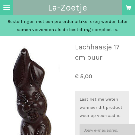
La-Zoetje
Ga
direct
Bestellingen met een pre order artikel erbij worden later
naar
samen verzonden als de bestelling compleet is.
de
hoofdinhoud
Lachhaasje 17
cm puur
€ 5,00
Laat het me weten
wanneer dit product
weer op voorraad is.