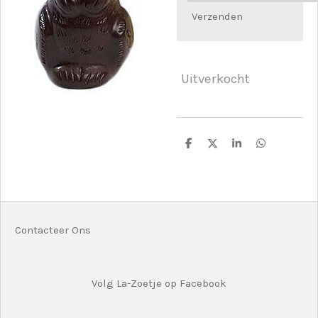
Verzenden
Uitverkocht
D
D
S
D
e
e
h
e
l
e
a
l
e
l
r
e
n
e
n
Contacteer Ons
Volg La-Zoetje op Facebook