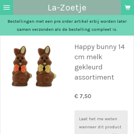
La-Zoetje
Ga
direct
Bestellingen met een pre order artikel erbij worden later
naar
samen verzonden als de bestelling compleet is.
de
hoofdinhoud
Happy bunny 14
cm melk
gekleurd
assortiment
€ 7,50
Laat het me weten
wanneer dit product