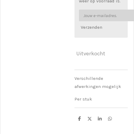
weer op voorraad is.
Verzenden
Uitverkocht
Verschillende
afwerkingen mogelijk
Per stuk
D
D
S
D
e
e
h
e
l
e
a
l
e
l
r
e