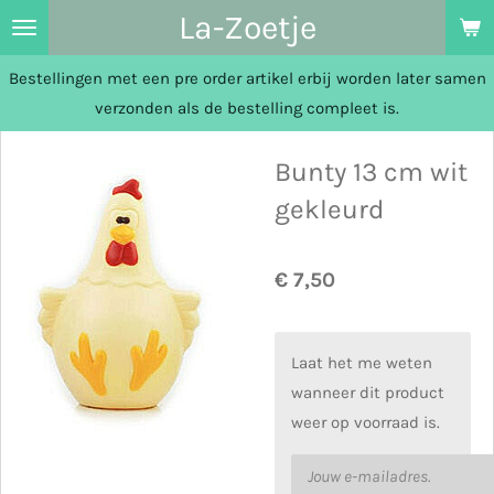
La-Zoetje
Ga
direct
Bestellingen met een pre order artikel erbij worden later samen
naar
verzonden als de bestelling compleet is.
de
hoofdinhoud
Bunty 13 cm wit
gekleurd
€ 7,50
Laat het me weten
wanneer dit product
weer op voorraad is.