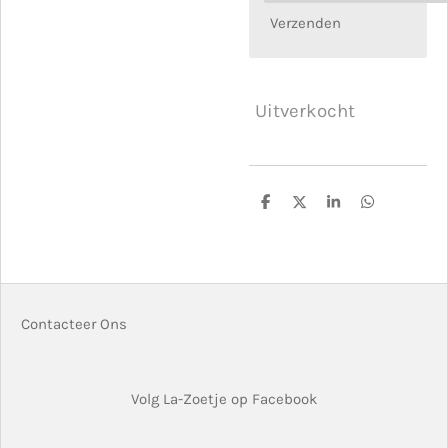
Verzenden
Uitverkocht
D
D
S
D
e
e
h
e
l
e
a
l
e
l
r
e
n
e
n
Contacteer Ons
Volg La-Zoetje op Facebook