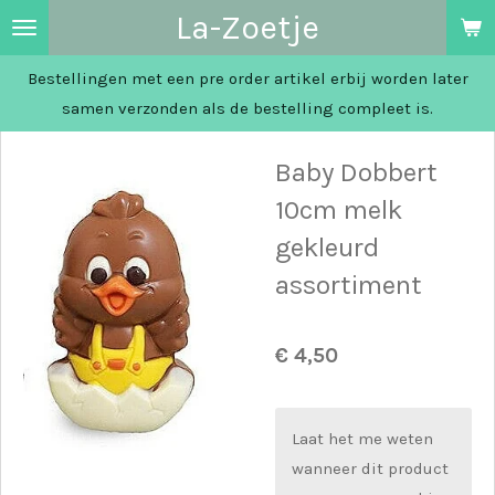
La-Zoetje
Ga
direct
Bestellingen met een pre order artikel erbij worden later
naar
samen verzonden als de bestelling compleet is.
de
hoofdinhoud
Baby Dobbert
10cm melk
gekleurd
assortiment
€ 4,50
Laat het me weten
wanneer dit product