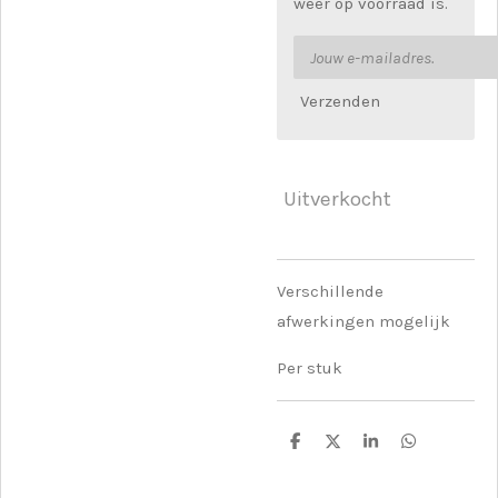
weer op voorraad is.
Verzenden
Uitverkocht
Verschillende
afwerkingen mogelijk
Per stuk
D
D
S
D
e
e
h
e
l
e
a
l
e
l
r
e