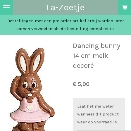
La-Zoetje
Ga
direct
Bestellingen met een pre order artikel erbij worden later
naar
samen verzonden als de bestelling compleet is.
de
hoofdinhoud
Dancing bunny
14 cm melk
decoré
€ 5,00
Laat het me weten
wanneer dit product
weer op voorraad is.