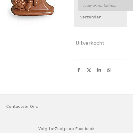
Verzenden
Uitverkocht
D
D
S
D
e
e
h
e
l
e
a
l
e
l
r
e
n
e
n
Contacteer Ons
Volg La-Zoetje op Facebook