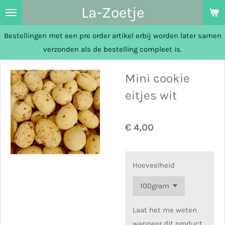
La-Zoetje
Ga
direct
Bestellingen met een pre order artikel erbij worden later samen
naar
verzonden als de bestelling compleet is.
de
hoofdinhoud
Mini cookie
eitjes wit
€ 4,00
Hoeveelheid
Laat het me weten
wanneer dit product