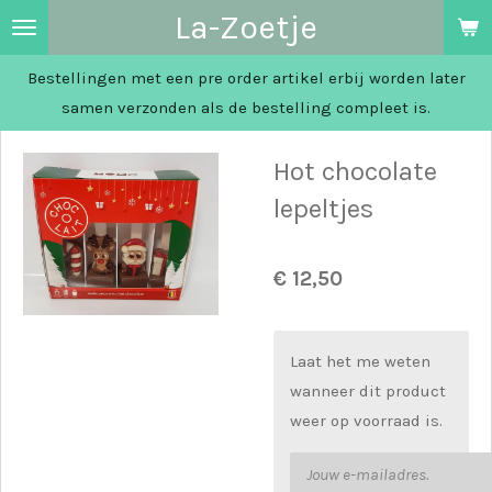
La-Zoetje
Ga
direct
Bestellingen met een pre order artikel erbij worden later
naar
samen verzonden als de bestelling compleet is.
de
hoofdinhoud
Hot chocolate
lepeltjes
€ 12,50
Laat het me weten
wanneer dit product
weer op voorraad is.