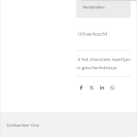
Verzenden
Uitverkocht
4 hot chocolate lepeltjes
in geschenkdoosje
D
D
S
D
e
e
h
e
l
e
a
l
e
l
r
e
n
e
n
Contacteer Ons