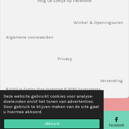
Volg La-Zoetje op Facebook
Winkel & Openingsuren
Algemene voorwaarden
Privacy
Verzending
© 2020 La-Zoetjes Shop Hoogstraat 61 8780 Oostrozebeke
Deze website gebruikt cookies voor analyse-
doeleinden en/of het tonen van advertenties.
Door gebruik te blijven maken van de site gaat
u hiermee akkoord.
Akkoord
E-mailadres
Telefoonnummer
Kaart
Facebook