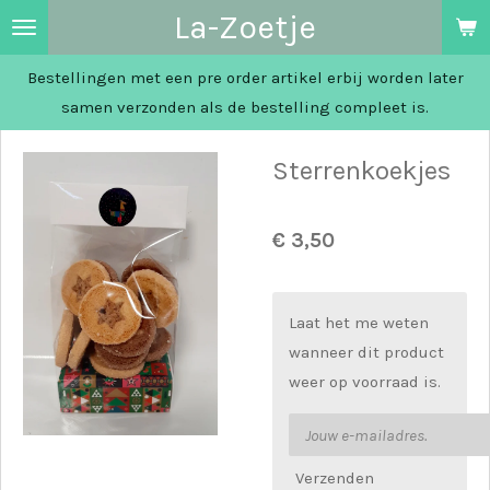
La-Zoetje
Ga
direct
Bestellingen met een pre order artikel erbij worden later
naar
samen verzonden als de bestelling compleet is.
de
hoofdinhoud
Sterrenkoekjes
€ 3,50
Laat het me weten
wanneer dit product
weer op voorraad is.
Verzenden