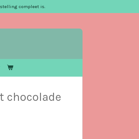
stelling compleet is.
t chocolade