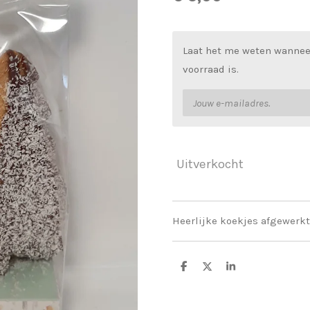
Laat het me weten wannee
voorraad is.
Uitverkocht
Heerlijke koekjes afgewerk
D
D
S
e
e
h
l
e
a
e
l
r