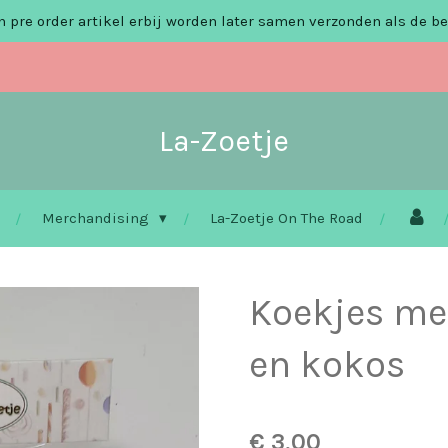
 pre order artikel erbij worden later samen verzonden als de be
La-Zoetje
Merchandising
La-Zoetje On The Road
Koekjes me
en kokos
€ 3,00