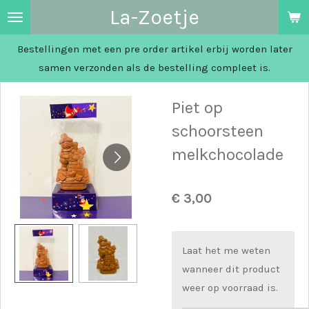
La-Zoetje
Ga
direct
Bestellingen met een pre order artikel erbij worden later
naar
samen verzonden als de bestelling compleet is.
de
hoofdinhoud
Piet op
schoorsteen
melkchocolade
€ 3,00
Laat het me weten
wanneer dit product
weer op voorraad is.