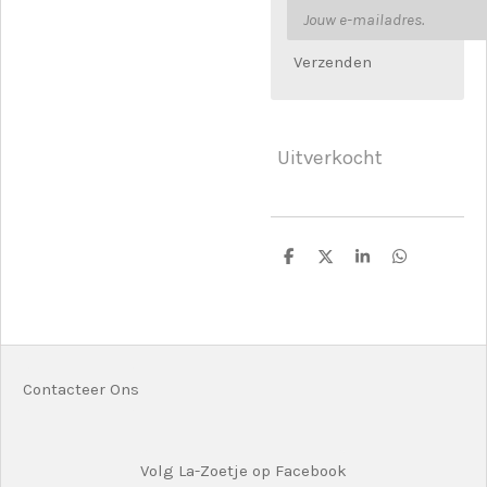
Verzenden
Uitverkocht
D
D
S
D
e
e
h
e
l
e
a
l
e
l
r
e
n
e
n
Contacteer Ons
Volg La-Zoetje op Facebook