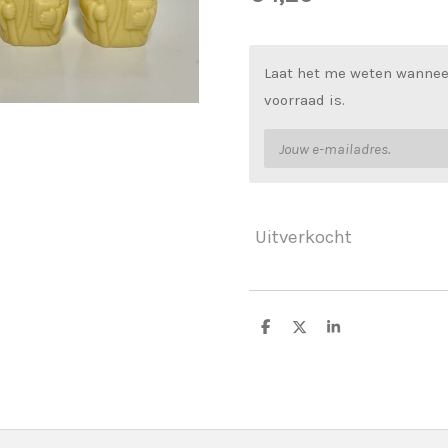
Laat het me weten wannee
voorraad is.
Uitverkocht
D
D
S
e
e
h
l
e
a
e
l
r
n
e