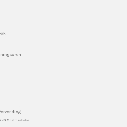
ook
eningsuren
Verzending
8780 Oostrozebeke