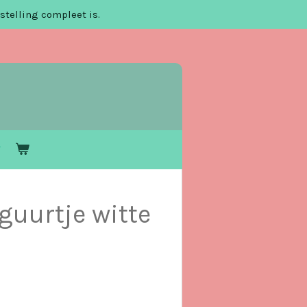
stelling compleet is.
guurtje witte