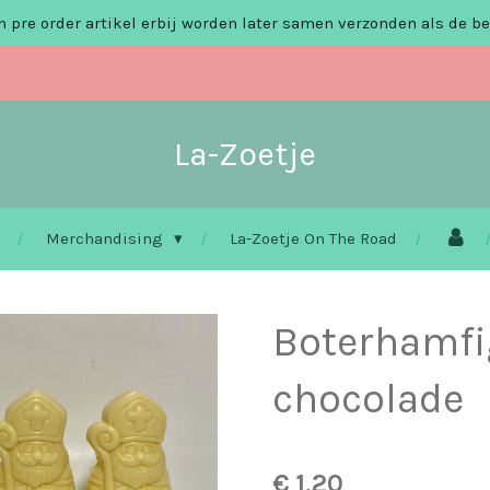
 pre order artikel erbij worden later samen verzonden als de be
La-Zoetje
Merchandising
La-Zoetje On The Road
Boterhamfi
chocolade
€ 1,20