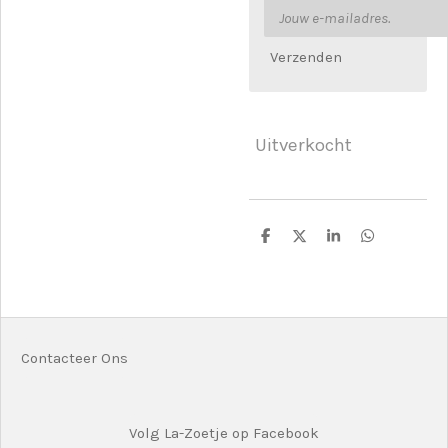
Verzenden
Uitverkocht
D
D
S
D
e
e
h
e
l
e
a
l
e
l
r
e
n
e
n
Contacteer Ons
Volg La-Zoetje op Facebook