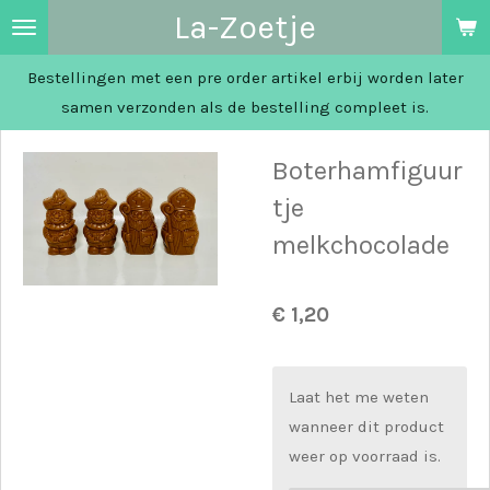
La-Zoetje
Ga
direct
Bestellingen met een pre order artikel erbij worden later
naar
samen verzonden als de bestelling compleet is.
de
hoofdinhoud
Boterhamfiguur
tje
melkchocolade
€ 1,20
Laat het me weten
wanneer dit product
weer op voorraad is.