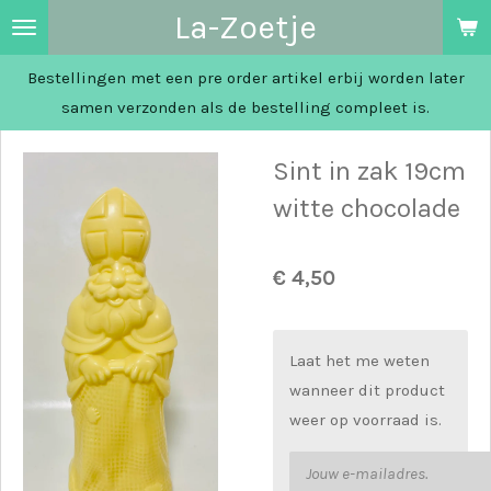
La-Zoetje
Ga
direct
Bestellingen met een pre order artikel erbij worden later
naar
samen verzonden als de bestelling compleet is.
de
hoofdinhoud
Sint in zak 19cm
witte chocolade
€ 4,50
Laat het me weten
wanneer dit product
weer op voorraad is.