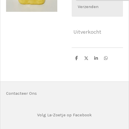
Verzenden
Uitverkocht
D
D
S
D
e
e
h
e
l
e
a
l
e
l
r
e
n
e
n
Contacteer Ons
Volg La-Zoetje op Facebook