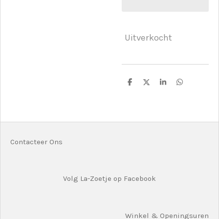
Uitverkocht
D
D
S
D
e
e
h
e
l
e
a
l
e
l
r
e
n
e
n
Contacteer Ons
Volg La-Zoetje op Facebook
Winkel & Openingsuren