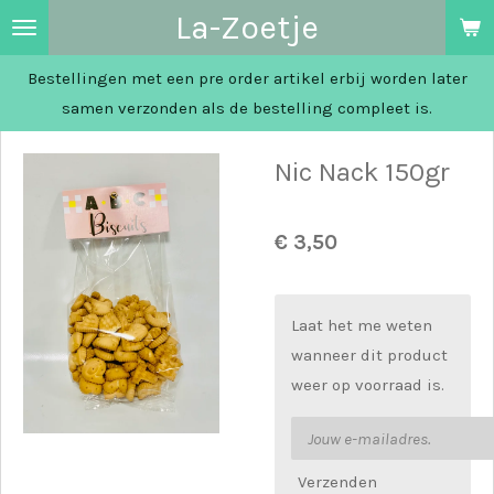
La-Zoetje
Ga
direct
Bestellingen met een pre order artikel erbij worden later
naar
samen verzonden als de bestelling compleet is.
de
hoofdinhoud
Nic Nack 150gr
€ 3,50
Laat het me weten
wanneer dit product
weer op voorraad is.
Verzenden