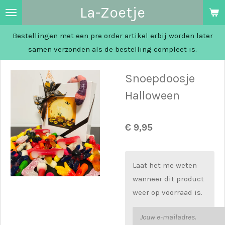
La-Zoetje
Ga
direct
Bestellingen met een pre order artikel erbij worden later
naar
samen verzonden als de bestelling compleet is.
de
hoofdinhoud
Snoepdoosje
Halloween
€ 9,95
Laat het me weten
wanneer dit product
weer op voorraad is.