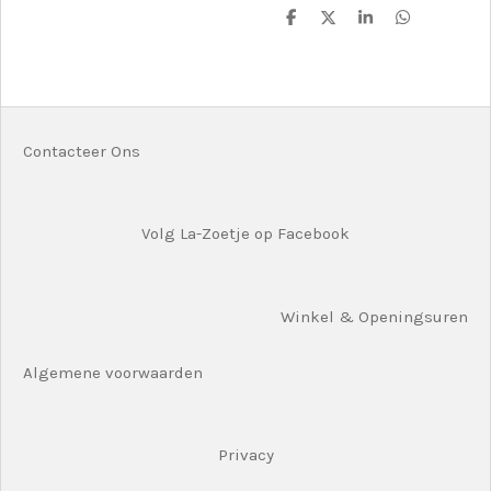
D
D
S
D
e
e
h
e
l
e
a
l
e
l
r
e
n
e
n
Contacteer Ons
Volg La-Zoetje op Facebook
Winkel & Openingsuren
Algemene voorwaarden
Privacy