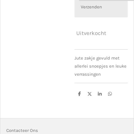
Verzenden
Uitverkocht
Jute zakje gevuld met
allerlei snoepjes en leuke
verrassingen
D
D
S
D
e
e
h
e
l
e
a
l
e
l
r
e
n
e
n
Contacteer Ons