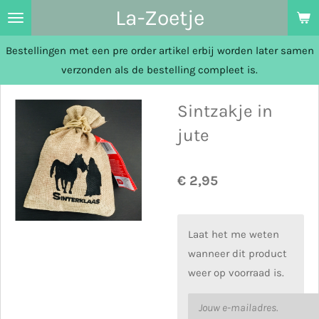
La-Zoetje
Ga
direct
Bestellingen met een pre order artikel erbij worden later samen
naar
verzonden als de bestelling compleet is.
de
hoofdinhoud
Sintzakje in
jute
€ 2,95
Laat het me weten
wanneer dit product
weer op voorraad is.