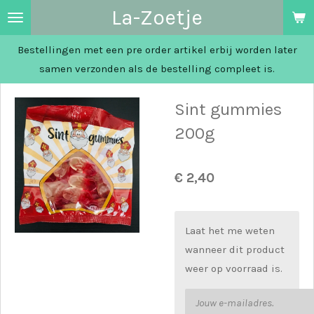
La-Zoetje
Ga
direct
Bestellingen met een pre order artikel erbij worden later
naar
samen verzonden als de bestelling compleet is.
de
hoofdinhoud
Sint gummies
200g
€ 2,40
Laat het me weten
wanneer dit product
weer op voorraad is.