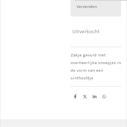
Verzenden
Uitverkocht
Zakje gevuld met
overheerlijke snoepjes in
de vorm van een
sinthoofdje
D
D
S
D
e
e
h
e
l
e
a
l
e
l
r
e
n
e
n