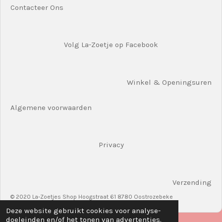
Contacteer Ons
Volg La-Zoetje op Facebook
Winkel & Openingsuren
Algemene voorwaarden
Privacy
Verzending
© 2020 La-Zoetjes Shop Hoogstraat 61 8780 Oostrozebeke
Deze website gebruikt cookies voor analyse-
doeleinden en/of het tonen van advertenties.