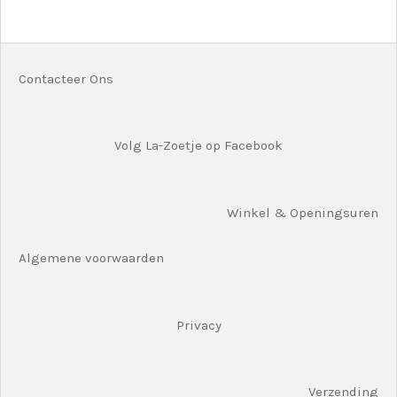
l
e
a
l
e
l
r
e
n
e
n
Contacteer Ons
Volg La-Zoetje op Facebook
Winkel & Openingsuren
Algemene voorwaarden
Privacy
Verzending