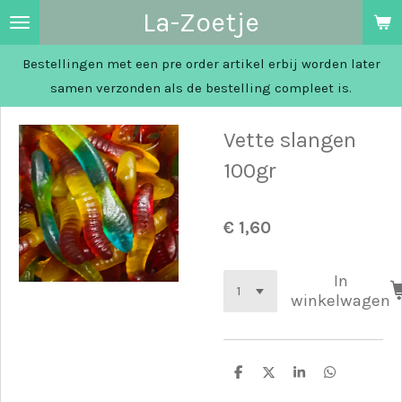
La-Zoetje
Ga
direct
Bestellingen met een pre order artikel erbij worden later
naar
samen verzonden als de bestelling compleet is.
de
hoofdinhoud
Vette slangen
100gr
€ 1,60
In
winkelwagen
D
D
S
D
e
e
h
e