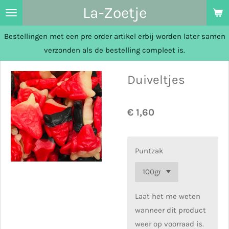
La-Zoetje
Ga
direct
Bestellingen met een pre order artikel erbij worden later samen
naar
verzonden als de bestelling compleet is.
de
hoofdinhoud
Duiveltjes
€ 1,60
Puntzak
Laat het me weten
wanneer dit product
weer op voorraad is.