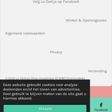
Volg La-Zoetje op Facebook
Winkel & Openingsuren
Algemene voorwaarden
Privacy
Verzending
© 2020 La-Zoetjes Shop Hoogstraat 61 8780 Oostrozebeke
Deze website gebruikt cookies voor analyse-
doeleinden en/of het tonen van advertenties.
Door gebruik te blijven maken van de site gaat u
hiermee akkoord.
Akkoord
E-mailadres
Telefoonnummer
Kaart
Facebook