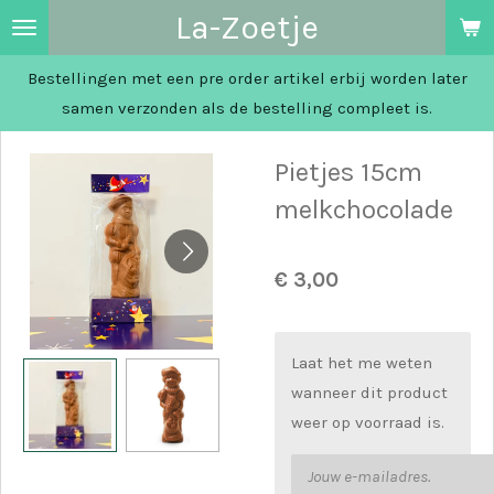
La-Zoetje
Ga
direct
Bestellingen met een pre order artikel erbij worden later
naar
samen verzonden als de bestelling compleet is.
de
hoofdinhoud
Pietjes 15cm
melkchocolade
€ 3,00
Laat het me weten
wanneer dit product
weer op voorraad is.