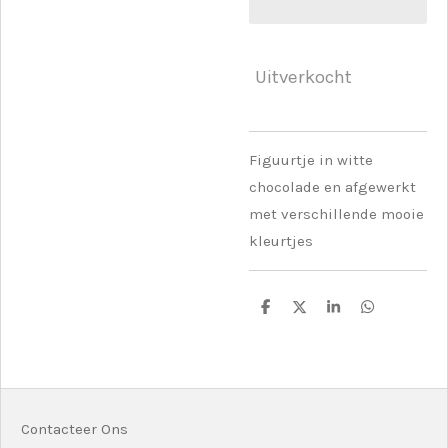
Uitverkocht
Figuurtje in witte
chocolade en afgewerkt
met verschillende mooie
kleurtjes
D
D
S
D
e
e
h
e
l
e
a
l
e
l
r
e
n
e
n
Contacteer Ons