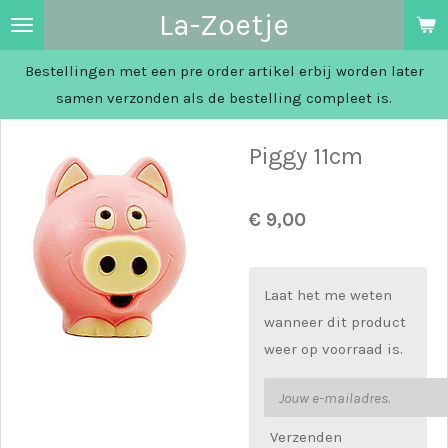
La-Zoetje
Ga
direct
Bestellingen met een pre order artikel erbij worden later
naar
samen verzonden als de bestelling compleet is.
de
hoofdinhoud
Piggy 11cm
€ 9,00
Laat het me weten
wanneer dit product
weer op voorraad is.
Verzenden