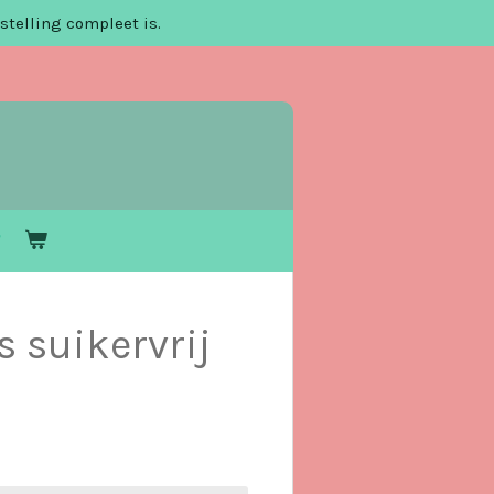
stelling compleet is.
s suikervrij