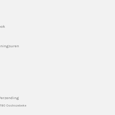
ook
eningsuren
Verzending
8780 Oostrozebeke