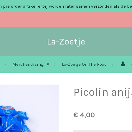
 pre order artikel erbij worden later samen verzonden als de be
La-Zoetje
Merchandising
La-Zoetje On The Road
Picolin anij
€ 4,00