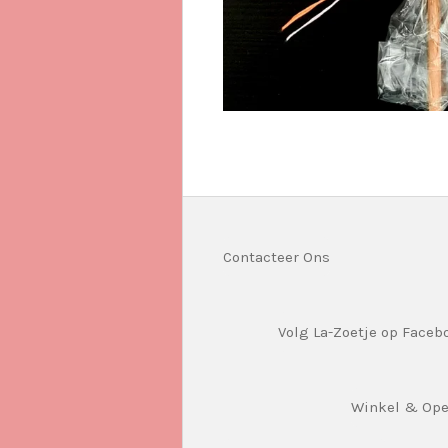
Contacteer Ons
Volg La-Zoetje op Faceb
Winkel & Op