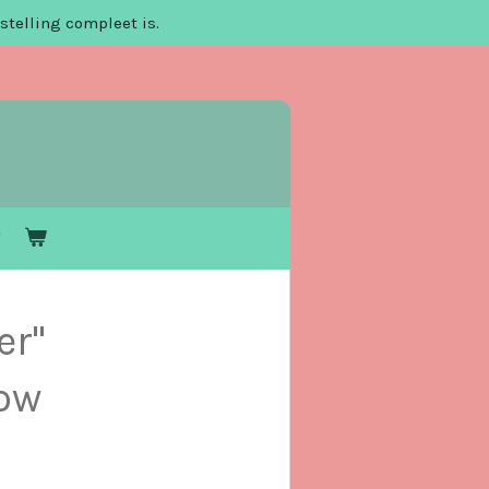
stelling compleet is.
er"
ow