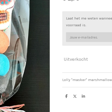
Laat het me weten wannee
voorraad is.
Uitverkocht
Lolly "masker" marshmallow
D
D
S
e
e
h
l
e
a
e
l
r