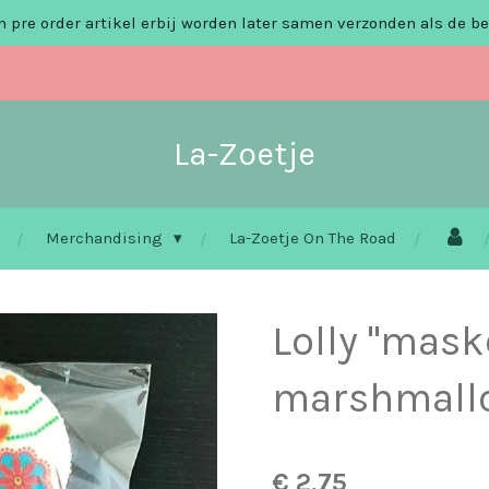
 pre order artikel erbij worden later samen verzonden als de be
La-Zoetje
Merchandising
La-Zoetje On The Road
Lolly "mask
marshmall
€ 2,75