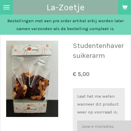
La-Zoetje
Ga
direct
Bestellingen met een pre order artikel erbij worden later
naar
samen verzonden als de bestelling compleet is.
de
hoofdinhoud
Studentenhaver
suikerarm
€ 5,00
Laat het me weten
wanneer dit product
weer op voorraad is.