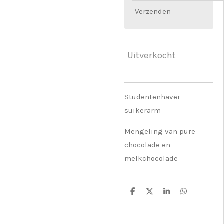
Verzenden
Uitverkocht
Studentenhaver
suikerarm
Mengeling van pure
chocolade en
melkchocolade
D
D
S
D
e
e
h
e
l
e
a
l
e
l
r
e