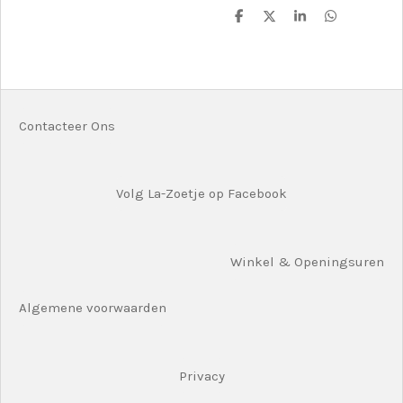
D
D
S
D
e
e
h
e
l
e
a
l
e
l
r
e
n
e
n
Contacteer Ons
Volg La-Zoetje op Facebook
Winkel & Openingsuren
Algemene voorwaarden
Privacy