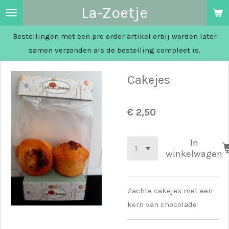
La-Zoetje
Ga
direct
Bestellingen met een pre order artikel erbij worden later
naar
samen verzonden als de bestelling compleet is.
de
hoofdinhoud
Cakejes
€ 2,50
In
winkelwagen
Zachte cakejes met een
kern van chocolade