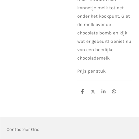
kannetje melk tot net
onder het kookpunt. Giet
de melk over de
chocolate bomb en kijk
wat er gebeurt! Geniet nu
van een heerlijke
chocolademelk.
Prijs per stuk.
D
D
S
D
e
e
h
e
l
e
a
l
e
l
r
e
n
e
n
Contacteer Ons