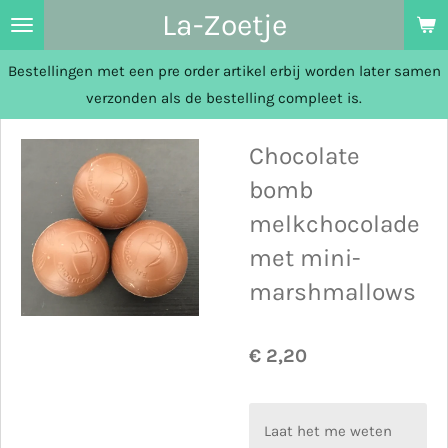
La-Zoetje
Ga
direct
Bestellingen met een pre order artikel erbij worden later samen
naar
verzonden als de bestelling compleet is.
de
hoofdinhoud
Chocolate
bomb
melkchocolade
met mini-
marshmallows
€ 2,20
Laat het me weten