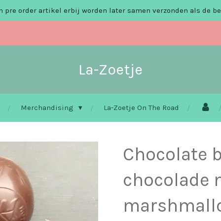
 pre order artikel erbij worden later samen verzonden als de be
La-Zoetje
Merchandising
La-Zoetje On The Road
Chocolate 
chocolade 
marshmall