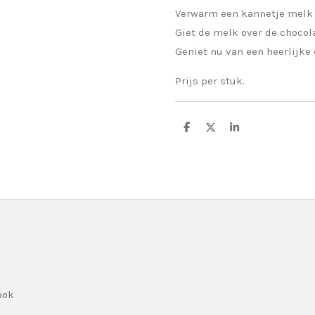
Verwarm een kannetje melk 
Giet de melk over de chocol
Geniet nu van een heerlijke
Prijs per stuk.
D
D
S
e
e
h
l
e
a
e
l
r
n
e
ook