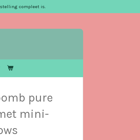
stelling compleet is.
bomb pure
met mini-
ows