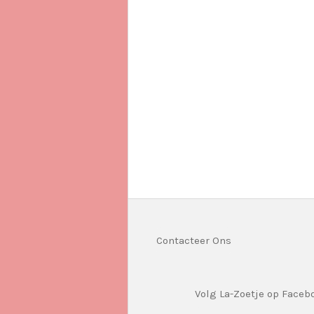
Contacteer Ons
Volg La-Zoetje op Faceb