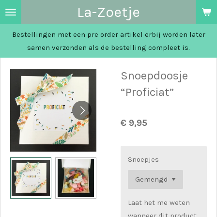
La-Zoetje
Ga
direct
Bestellingen met een pre order artikel erbij worden later
naar
samen verzonden als de bestelling compleet is.
de
hoofdinhoud
Snoepdoosje
“Proficiat”
€ 9,95
Snoepjes
Laat het me weten
wanneer dit product