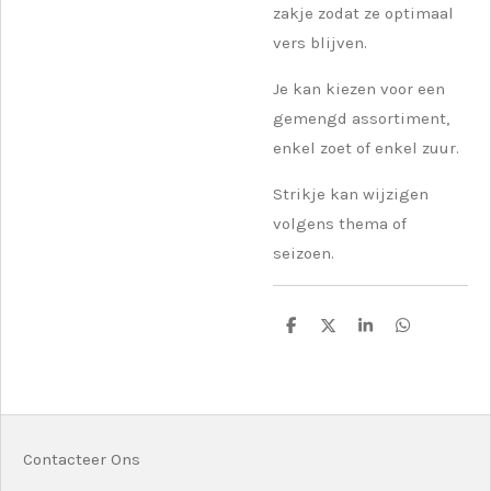
zakje zodat ze optimaal
vers blijven.
Je kan kiezen voor een
gemengd assortiment,
enkel zoet of enkel zuur.
Strikje kan wijzigen
volgens thema of
seizoen.
D
D
S
D
e
e
h
e
l
e
a
l
e
l
r
e
n
e
n
Contacteer Ons