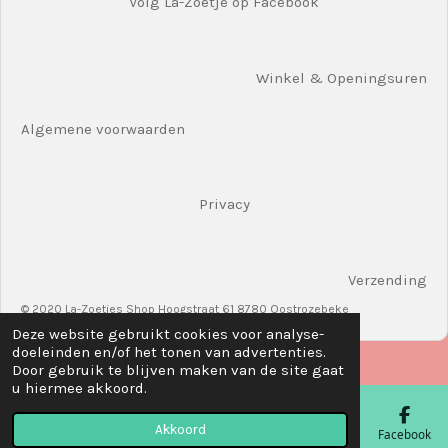
Volg La-Zoetje op Facebook
Winkel & Openingsuren
Algemene voorwaarden
Privacy
Verzending
© 2020 La-Zoetjes Shop Hoogstraat 61 8780 Oostrozebeke
Deze website gebruikt cookies voor analyse-
doeleinden en/of het tonen van advertenties.
Door gebruik te blijven maken van de site gaat
u hiermee akkoord.
Akkoord
E-mailadres
Telefoonnummer
Kaart
Facebook