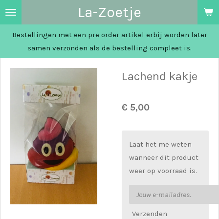
La-Zoetje
Ga
direct
Bestellingen met een pre order artikel erbij worden later
naar
samen verzonden als de bestelling compleet is.
de
hoofdinhoud
Lachend kakje
€ 5,00
Laat het me weten
wanneer dit product
weer op voorraad is.
Verzenden